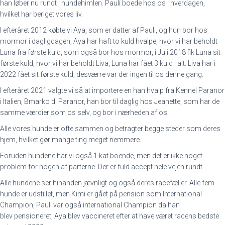
han løber nu rundt i hundehimlen. Pauli boede hos os i hverdagen,
hvilket har beriget vores liv.
I efteråret 2012 købte vi Aya, som er datter af Pauli, og hun bor hos
mormor i dagligdagen, Aya har haft to kuld hvalpe, hvor vi har beholdt
Luna fra første kuld, som også bor hos mormor, i Juli 2018 fik Luna sit
første kuld, hvor vi har beholdt Liva, Luna har fået 3 kuld i alt. Liva har i
2022 fået sit første kuld, desværre var der ingen til os denne gang.
I efteråret 2021 valgte vi så at importere en han hvalp fra Kennel Paranor
i Italien, Bmarko di Paranor, han bor til daglig hos Jeanette, som har de
samme værdier som os selv, og bor i nærheden af os.
Alle vores hunde er ofte sammen og betragter begge steder som deres
hjem, hvilket gør mange ting meget nemmere.
Foruden hundene har vi også 1 kat boende, men det er ikke noget
problem for nogen af parterne. Der er fuld accept hele vejen rundt.
Alle hundene ser hinanden jævnligt og også deres racefæller. Alle fem
hunde er udstillet, men Kimi er gået på pension som International
Champion, Pauli var også international Champion da han
blev pensioneret, Aya blev vaccineret efter at have været racens bedste