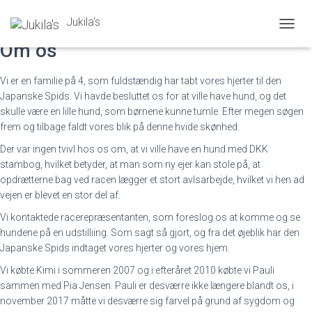
Jukila's
S
Om os
K
I
F
Vi er en familie på 4, som fuldstændig har tabt vores hjerter til den
T
Japanske Spids. Vi havde besluttet os for at ville have hund, og det
N
skulle være en lille hund, som børnene kunne tumle. Efter megen søgen
A
frem og tilbage faldt vores blik på denne hvide skønhed.
V
I
Der var ingen tvivl hos os om, at vi ville have en hund med DKK
G
stambog, hvilket betyder, at man som ny ejer kan stole på, at
A
opdrætterne bag ved racen lægger et stort avlsarbejde, hvilket vi hen ad
T
I
vejen er blevet en stor del af.
O
Vi kontaktede racerepræsentanten, som foreslog os at komme og se
N
hundene på en udstilliing. Som sagt så gjort, og fra det øjeblik har den
Japanske Spids indtaget vores hjerter og vores hjem.
Vi købte Kimi i sommeren 2007 og i efteråret 2010 købte vi Pauli
sammen med Pia Jensen. Pauli er desværre ikke længere blandt os, i
november 2017 måtte vi desværre sig farvel på grund af sygdom og