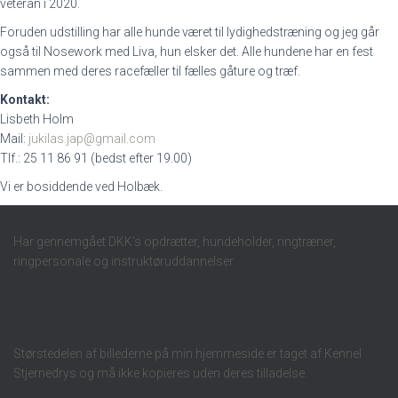
veteran i 2020.
Foruden udstilling har alle hunde været til lydighedstræning og jeg går
også til Nosework med Liva, hun elsker det. Alle hundene har en fest
sammen med deres racefæller til fælles gåture og træf.
Kontakt:
Lisbeth Holm
Mail:
jukilas.jap@gmail.com
Tlf.: 25 11 86 91 (bedst efter 19.00)
Vi er bosiddende ved Holbæk.
Har gennemgået DKK's opdrætter, hundeholder, ringtræner,
ringpersonale og instruktøruddannelser
Størstedelen af billederne på min hjemmeside er taget af Kennel
Stjernedrys og må ikke kopieres uden deres tilladelse.