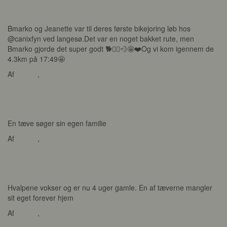
Bmarko til bikejoring løb
Bmarko og Jeanette var til deres første bikejoring løb hos
@canixfyn ved langesø.Det var en noget bakket rute, men
Bmarko gjorde det super godt 🐕🚴‍♀️💨🤩❤️Og vi kom igennem de
4.3km på 17:49🤩
Af
admin
,
1 år
siden
Nyheder
Så blev hvalpene 5 uger
En tæve søger sin egen familie
Af
admin
,
1 år
siden
Nyheder
Madslave søges
Hvalpene vokser og er nu 4 uger gamle. En af tæverne mangler
sit eget forever hjem
Af
admin
,
1 år
siden
Nyheder