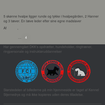
Liva har hvalpe
5 skønne hvalpe ligger runde og tykke i hvalpegården, 2 Hanner
og 3 tæver. En tæve leder efter sine egne madslaver
Af
admin
,
1 år
siden
Indlægsinddeling
Forrige
1
…
3
4
Har gennemgået DKK's opdrætter, hundeholder, ringtræner,
ringpersonale og instruktøruddannelser
Størstedelen af billederne på min hjemmeside er taget af Kennel
Stjernedrys og må ikke kopieres uden deres tilladelse.